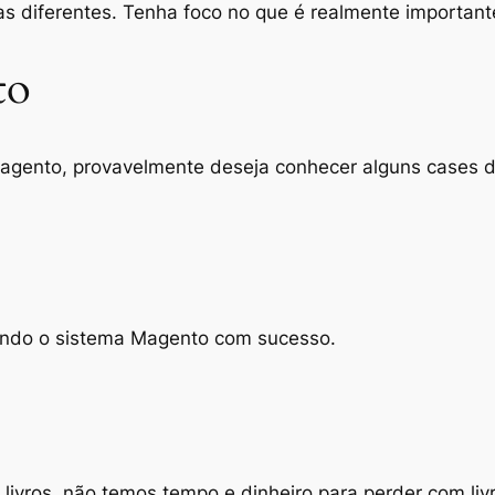
as diferentes. Tenha foco no que é realmente important
to
agento, provavelmente deseja conhecer alguns cases de
lizando o sistema Magento com sucesso.
 livros, não temos tempo e dinheiro para perder com livro