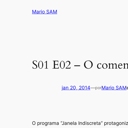
Pular
Mario SAM
para
o
conteúdo
S01 E02 – O coment
jan 20, 2014
—
Mario SAM
por
O programa “Janela Indiscreta” protagoni