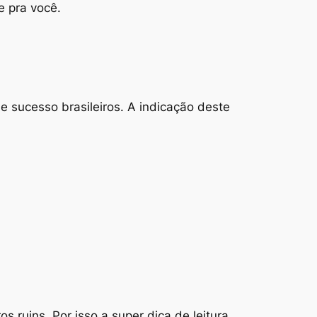
e pra você.
 sucesso brasileiros. A indicação deste
s ruins. Por isso a super dica de leitura