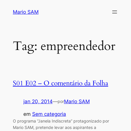
Pular
Mario SAM
para
o
conteúdo
Tag:
empreendedor
S01 E02 – O comentário da Folha
jan 20, 2014
—
Mario SAM
por
em
Sem categoria
O programa “Janela Indiscreta” protagonizado por
Mario SAM, pretende levar aos aspirantes a