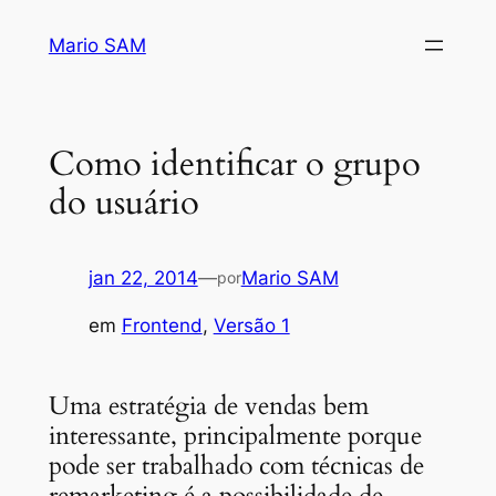
Pular
Mario SAM
para
o
conteúdo
Como identificar o grupo
do usuário
jan 22, 2014
—
Mario SAM
por
em
Frontend
, 
Versão 1
Uma estratégia de vendas bem
interessante, principalmente porque
pode ser trabalhado com técnicas de
remarketing é a possibilidade de