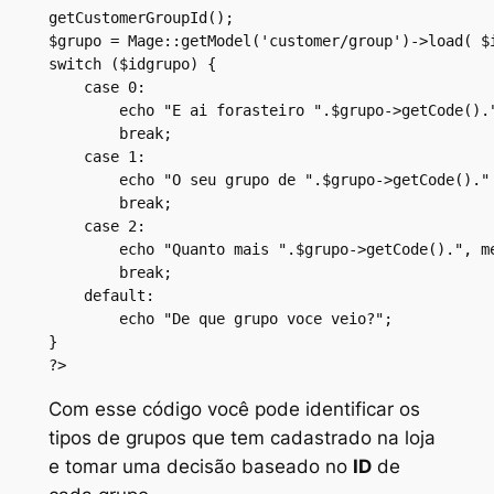
getCustomerGroupId();

$grupo = Mage::getModel('customer/group')->load( $i
switch ($idgrupo) {

    case 0:

        echo "E ai forasteiro ".$grupo->getCode()."
        break;

    case 1:

        echo "O seu grupo de ".$grupo->getCode()." 
        break;

    case 2:

        echo "Quanto mais ".$grupo->getCode().", me
        break;

    default:

        echo "De que grupo voce veio?";

}

?>
Com esse código você pode identificar os
tipos de grupos que tem cadastrado na loja
e tomar uma decisão baseado no
ID
de