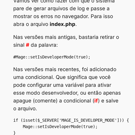
Vamos ver como fazer com que o sistema
pare de gerar arquivos de log e passe a
mostrar os erros no navegador. Para isso
abra o arquivo
index.php
.
Nas versões mais antigas, bastaria retirar o
sinal
#
da palavra:
#Mage::setIsDeveloperMode(true);
Nas versões mais recentes, foi adicionado
uma condicional. Que significa que você
pode configurar uma variável para ativar
esse modo desenvolvedor, ou então apenas
apague (
comente
) a condicional (
if
) e salve
o arquivo.
if (isset($_SERVER['MAGE_IS_DEVELOPER_MODE'])) {

    Mage::setIsDeveloperMode(true);

}