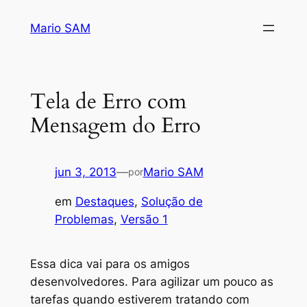
Pular
Mario SAM
para
o
conteúdo
Tela de Erro com
Mensagem do Erro
jun 3, 2013
—
Mario SAM
por
em
Destaques
, 
Solução de
Problemas
, 
Versão 1
Essa dica vai para os amigos
desenvolvedores. Para agilizar um pouco as
tarefas quando estiverem tratando com