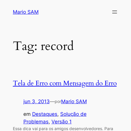
Pular
Mario SAM
para
o
conteúdo
Tag:
record
Tela de Erro com Mensagem do Erro
jun 3, 2013
—
Mario SAM
por
em
Destaques
, 
Solução de
Problemas
, 
Versão 1
Essa dica vai para os amigos desenvolvedores. Para