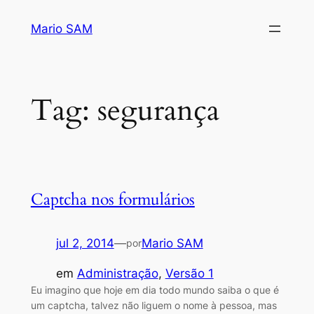
Pular
Mario SAM
para
o
conteúdo
Tag:
segurança
Captcha nos formulários
jul 2, 2014
—
Mario SAM
por
em
Administração
, 
Versão 1
Eu imagino que hoje em dia todo mundo saiba o que é
um captcha, talvez não liguem o nome à pessoa, mas