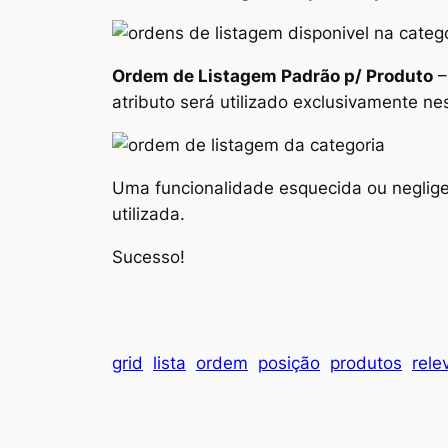
Ordem de Listagem Padrão p/ Produto
–
atributo será utilizado exclusivamente ne
Uma funcionalidade esquecida ou neglige
utilizada.
Sucesso!
grid
lista
ordem
posição
produtos
rele