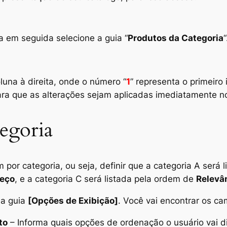
 em seguida selecione a guia “
Produtos da Categoria
“
luna à direita, onde o número “
1
” representa o primeiro
para que as alterações sejam aplicadas imediatamente 
tegoria
 por categoria, ou seja, definir que a categoria
A
será l
reço
, e a categoria
C
será listada pela ordem de
Relevâ
na guia
[Opções de Exibição]
. Você vai encontrar os c
to
– Informa quais opções de ordenação o usuário vai di