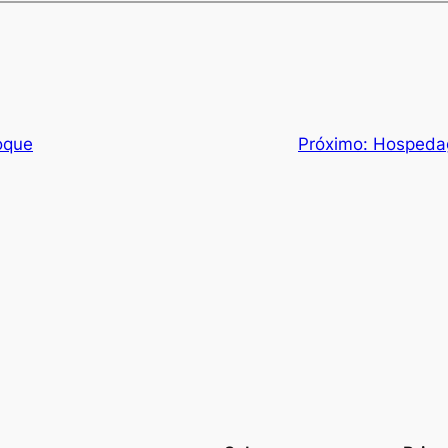
oque
Próximo:
Hospedag