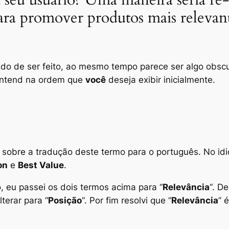
ara promover produtos mais relevant
do de ser feito, ao mesmo tempo parece ser algo obscu
ontend
na ordem que
você
deseja exibir inicialmente.
 sobre a tradução deste termo para o português. No idio
on
e
Best Value
.
, eu passei os dois termos acima para “
Relevância
“. D
lterar para “
Posição
“. Por fim resolvi que “
Relevância
” 