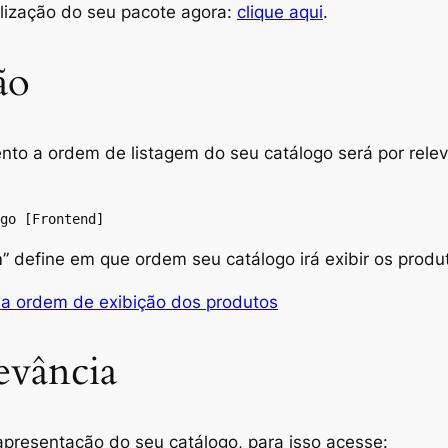
alização do seu pacote agora:
clique aqui
.
ão
ento a ordem de listagem do seu catálogo será por re
go [Frontend]
m
” define em que ordem seu catálogo irá exibir os produ
 a ordem de exibição dos produtos
evância
presentação do seu catálogo, para isso acesse: