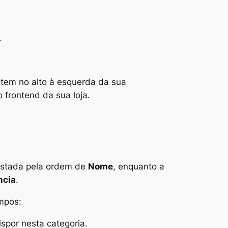
.
 item no alto à esquerda da sua
no
frontend
da sua loja.
istada pela ordem de
Nome
, enquanto a
ncia
.
ampos:
spor nesta categoria.