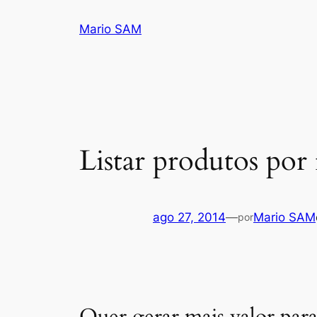
Pular
Mario SAM
para
o
conteúdo
Listar produtos por 
ago 27, 2014
—
Mario SAM
por
Quer gerar mais valor par