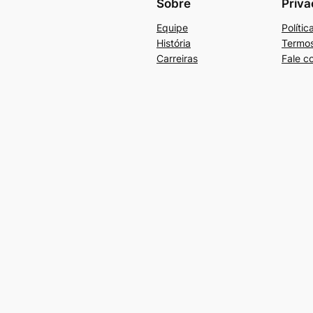
Sobre
Priva
Equipe
Políti
História
Termos
Carreiras
Fale c