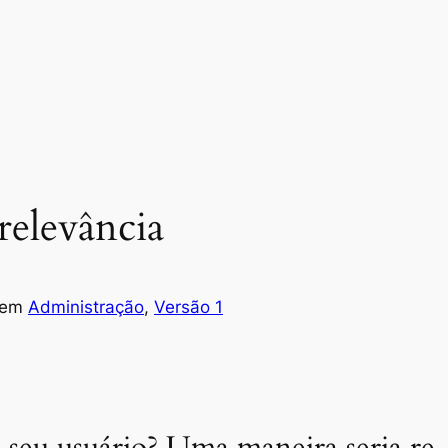
relevância
em
Administração
, 
Versão 1
a seu usuário? Uma maneira seria r