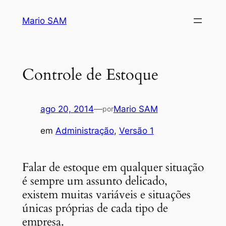
Pular
Mario SAM
para
o
conteúdo
Controle de Estoque
ago 20, 2014
—
Mario SAM
por
em
Administração
, 
Versão 1
Falar de estoque em qualquer situação
é sempre um assunto delicado,
existem muitas variáveis e situações
únicas próprias de cada tipo de
empresa.