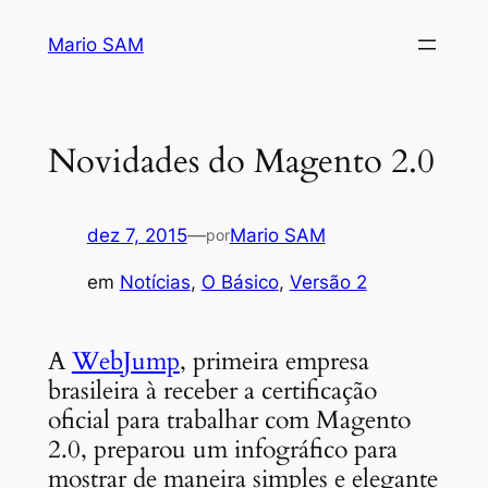
Pular
Mario SAM
para
o
conteúdo
Novidades do Magento 2.0
dez 7, 2015
—
Mario SAM
por
em
Notícias
, 
O Básico
, 
Versão 2
A
WebJump
, primeira empresa
brasileira à receber a certificação
oficial para trabalhar com Magento
2.0, preparou um infográfico para
mostrar de maneira simples e elegante