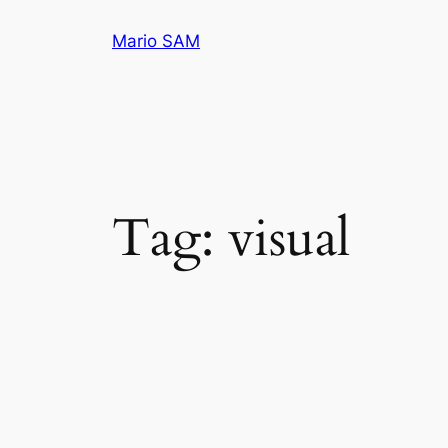
Pular
Mario SAM
para
o
conteúdo
Tag:
visual