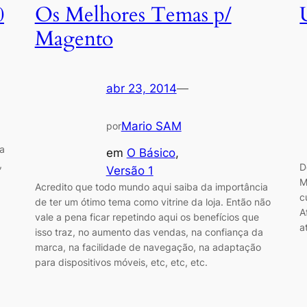
0
Os Melhores Temas p/
Magento
abr 23, 2014
—
Mario SAM
por
 a
em
O Básico
, 
,
D
Versão 1
M
Acredito que todo mundo aqui saiba da importância
c
de ter um ótimo tema como vitrine da loja. Então não
A
vale a pena ficar repetindo aqui os benefícios que
a
isso traz, no aumento das vendas, na confiança da
marca, na facilidade de navegação, na adaptação
para dispositivos móveis, etc, etc, etc.