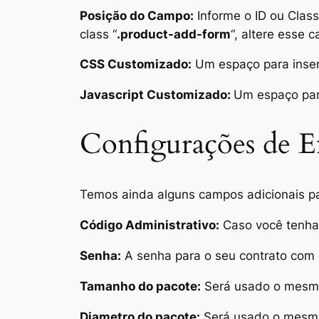
Posição do Campo:
Informe o ID ou Clas
class “
.product-add-form
“, altere esse 
CSS Customizado:
Um espaço para inseri
Javascript Customizado:
Um espaço para 
Configurações de E
Temos ainda alguns campos adicionais par
Código Administrativo:
Caso você tenha 
Senha:
A senha para o seu contrato com o
Tamanho do pacote:
Será usado o mesmo
Diametro do pacote:
Será usado o mesmo 