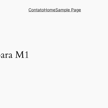
Contato
Home
Sample Page
para M1