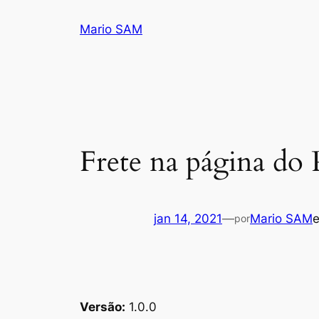
Pular
Mario SAM
para
o
conteúdo
Frete na página do
jan 14, 2021
—
Mario SAM
por
Versão:
1.0.0