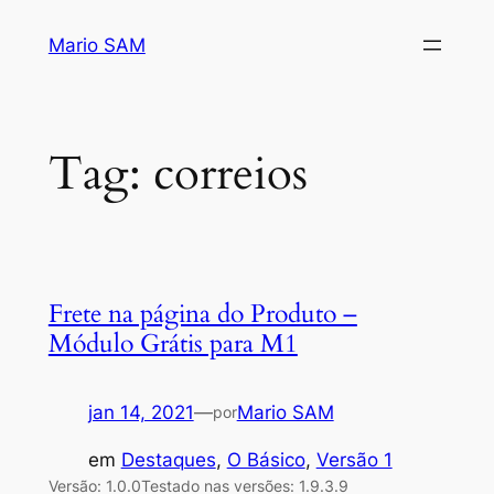
Pular
Mario SAM
para
o
conteúdo
Tag:
correios
Frete na página do Produto –
Módulo Grátis para M1
jan 14, 2021
—
Mario SAM
por
em
Destaques
, 
O Básico
, 
Versão 1
Versão: 1.0.0Testado nas versões: 1.9.3.9