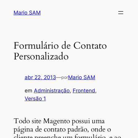
Pular
Mario SAM
para
o
conteúdo
Formulário de Contato
Personalizado
abr 22, 2013
—
Mario SAM
por
em
Administração
, 
Frontend
, 
Versão 1
Todo site Magento possui uma
página de contato padrão, onde o
cliente preenche um formulário, e ao