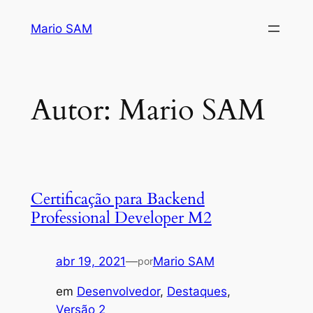
Pular
Mario SAM
para
o
conteúdo
Autor:
Mario SAM
Certificação para Backend
Professional Developer M2
abr 19, 2021
—
Mario SAM
por
em
Desenvolvedor
, 
Destaques
, 
Versão 2