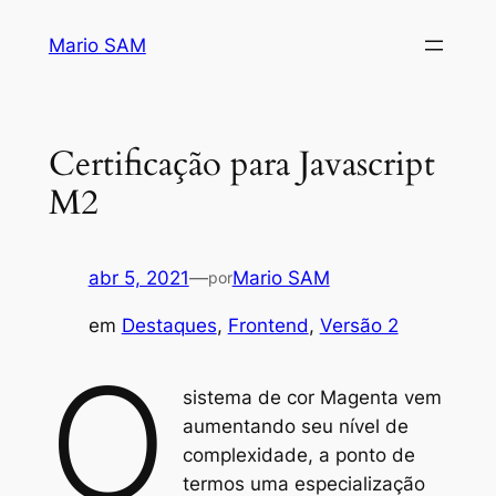
Pular
Mario SAM
para
o
conteúdo
Certificação para Javascript
M2
abr 5, 2021
—
Mario SAM
por
em
Destaques
, 
Frontend
, 
Versão 2
O
sistema de cor Magenta vem
aumentando seu nível de
complexidade, a ponto de
termos uma especialização