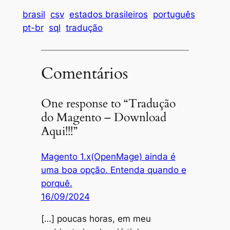
brasil
csv
estados brasileiros
português
pt-br
sql
tradução
Comentários
One response to “Tradução
do Magento – Download
Aqui!!!”
Magento 1.x(OpenMage) ainda é
uma boa opção. Entenda quando e
porquê.
16/09/2024
[…] poucas horas, em meu