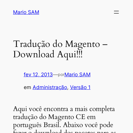
Pular
Mario SAM
para
o
conteúdo
Tradução do Magento –
Download Aqui!!!
fev 12, 2013
—
Mario SAM
por
em
Administração
, 
Versão 1
Aqui você encontra a mais completa
tradução do Magento CE em
português Brasil. Abaixo você pode
fazer o download dos pacotes para as