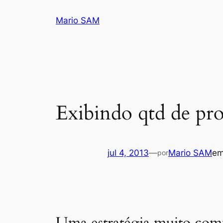
Pular
Mario SAM
para
o
conteúdo
Exibindo qtd de pro
jul 4, 2013
—
Mario SAM
e
por
Uma estratégia muito comu