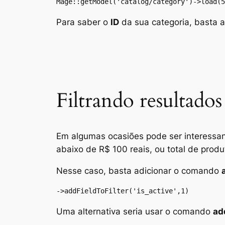
Mage::getModel('catalog/category')->load(5
Para saber o
ID
da sua categoria, basta 
Filtrando resultados
Em algumas ocasiões pode ser interessant
abaixo de R$ 100 reais
, ou
total de prod
Nesse caso, basta adicionar o comando
->addFieldToFilter('is_active',1)
Uma alternativa seria usar o comando
ad