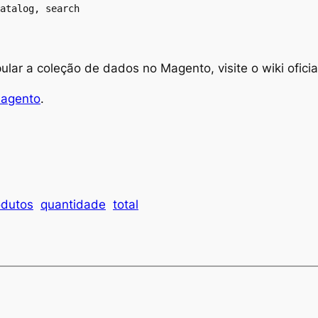
atalog, search
ar a coleção de dados no Magento, visite o wiki ofici
Magento
.
odutos
quantidade
total