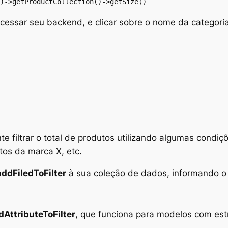
)->getProductCollection()->getSize()
acessar seu
backend
, e clicar sobre o nome da categori
e filtrar o total de produtos utilizando algumas condi
utos da marca X
, etc.
addFiledToFilter
à sua coleção de dados, informando o
dAttributeToFilter
, que funciona para modelos com est