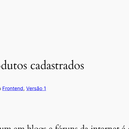
dutos cadastrados
m
Frontend
, 
Versão 1
m em blogs e fóruns da internet é 