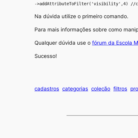
->addAttributeToFilter('visibility',4) //c
Na dúvida utilize o primeiro comando.
Para mais informações sobre como manipul
Qualquer dúvida use o
fórum da Escola 
Sucesso!
cadastros
categorias
coleção
filtros
pr