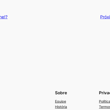
he!?
Próx
Sobre
Priva
Equipe
Políti
História
Termos