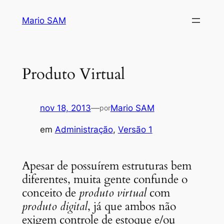
Pular
Mario SAM
para
o
conteúdo
Produto Virtual
nov 18, 2013
—
Mario SAM
por
em
Administração
, 
Versão 1
Apesar de possuírem estruturas bem
diferentes, muita gente confunde o
conceito de
produto virtual
com
produto digital
, já que ambos não
exigem controle de estoque e/ou