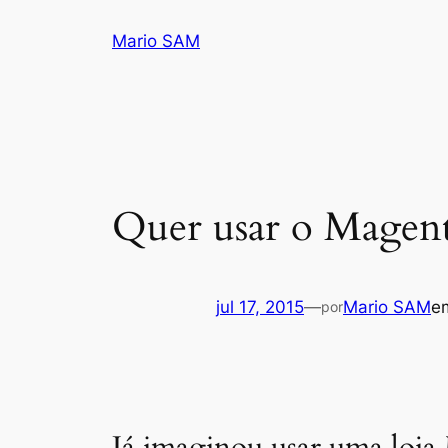
Pular
Mario SAM
para
o
conteúdo
Quer usar o Magent
jul 17, 2015
—
Mario SAM
e
por
Já imaginou usar uma loja