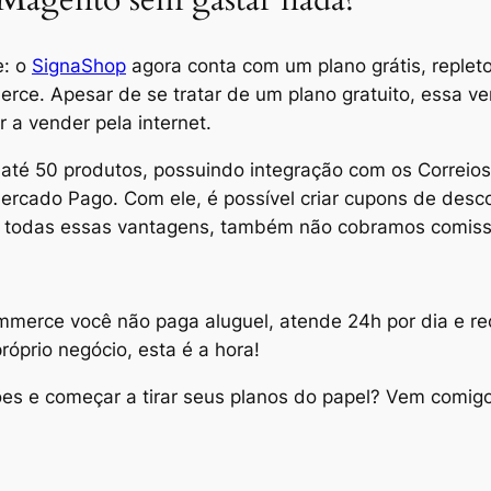
e: o
SignaShop
agora conta com um plano grátis, replet
rce. Apesar de se tratar de um plano gratuito, essa v
a vender pela internet.
de até 50 produtos, possuindo integração com os Correio
cado Pago. Com ele, é possível criar cupons de desco
 de todas essas vantagens, também não cobramos comis
ommerce você não paga aluguel, atende 24h por dia e 
óprio negócio, esta é a hora!
ões e começar a tirar seus planos do papel? Vem comig