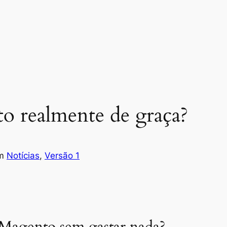
o realmente de graça?
m
Notícias
, 
Versão 1
 Magento sem gastar nada?