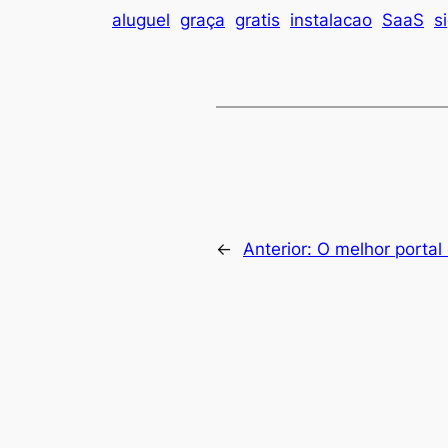
aluguel
graça
gratis
instalacao
SaaS
s
←
Anterior:
O melhor porta