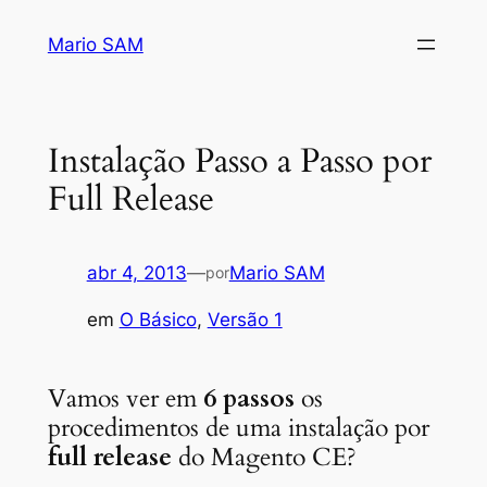
Pular
Mario SAM
para
o
conteúdo
Instalação Passo a Passo por
Full Release
abr 4, 2013
—
Mario SAM
por
em
O Básico
, 
Versão 1
Vamos ver em
6 passos
os
procedimentos de uma instalação por
full release
do Magento CE?