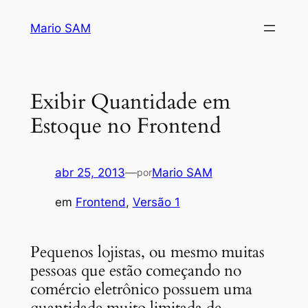
Pular
Mario SAM
para
o
conteúdo
Exibir Quantidade em
Estoque no Frontend
abr 25, 2013
—
Mario SAM
por
em
Frontend
, 
Versão 1
Pequenos lojistas, ou mesmo muitas
pessoas que estão começando no
comércio eletrônico possuem uma
quantidade muito limitada de