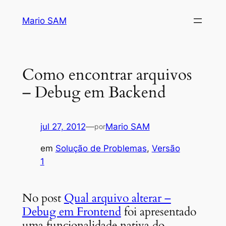
Pular
Mario SAM
para
o
conteúdo
Como encontrar arquivos
– Debug em Backend
jul 27, 2012
—
Mario SAM
por
em
Solução de Problemas
, 
Versão
1
No post
Qual arquivo alterar –
Debug em Frontend
foi apresentado
uma funcionalidade nativa do