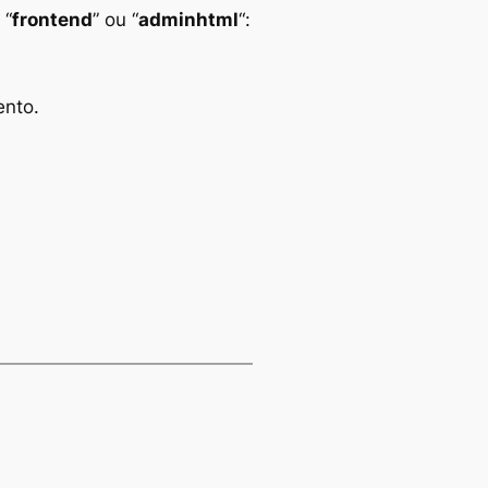
 “
frontend
” ou “
adminhtml
“:
ento.