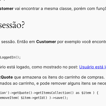
stomer
vai encontrar a mesma classe, porém com funçõe
essão?
e sessão. Então em
Customer
por exemplo você encont
LoggedIn();
ário está logado, como mostrado no post:
Usuário está 
tQuote
que armazena os itens do carrinho de compras. E
onados ao carrinho, e pode remover alguns itens se nece
ion')->getQuote()->getItemsCollection() as $item ) {

emoveItem( $item->getId() )->save();
