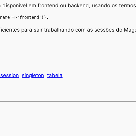
á disponível em
frontend
ou
backend
, usando os termos
name'=>'frontend'));
ficientes para sair trabalhando com as sessões do Mag
session
singleton
tabela