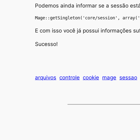
Podemos ainda informar se a sessão est
Mage::getSingleton('core/session', array('
E com isso você já possui informações su
Sucesso!
arquivos
controle
cookie
mage
sessao