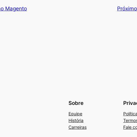
 no Magento
Próxim
Sobre
Priva
Equipe
Políti
História
Termos
Carreiras
Fale c