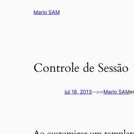
Pular
Mario SAM
para
o
conteúdo
Controle de Sessão
jul 18, 2013
—
Mario SAM
por
Ao customizar um template