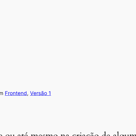
em
Frontend
, 
Versão 1
 ou até mesmo na criação de algum