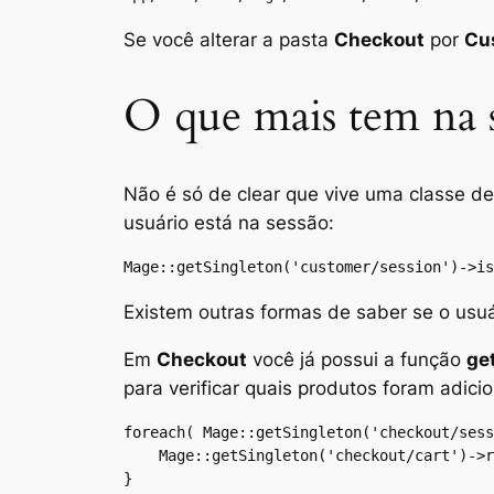
Se você alterar a pasta
Checkout
por
Cu
O que mais tem na s
Não é só de
clear
que vive uma classe d
usuário está na sessão:
Mage::getSingleton('customer/session')->is
Existem outras formas de saber se o usu
Em
Checkout
você já possui a função
ge
para verificar quais produtos foram adici
foreach( Mage::getSingleton('checkout/sess
    Mage::getSingleton('checkout/cart')->r
}