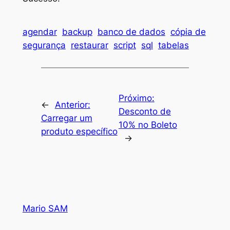
agendar
backup
banco de dados
cópia de
segurança
restaurar
script
sql
tabelas
Próximo:
←
Anterior:
Desconto de
Carregar um
10% no Boleto
produto específico
→
Mario SAM