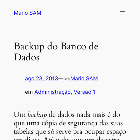
Pular
Mario SAM
para
o
conteúdo
Backup do Banco de
Dados
ago 23, 2013
—
Mario SAM
por
em
Administração
, 
Versão 1
Um
backup
de dados nada mais é do
que uma cópia de segurança das suas
tabelas que só serve pra ocupar espaço
em disco. Até o dia que um desastre