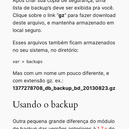
Após criar sua cópia de segurança, uma
lista de
backup’s
deve ser exibida pra você.
Clique sobre o link “
gz
” para fazer
download
deste arquivo, e mantenha armazenado em
local seguro.
Esses arquivos também ficam armazenados
no seu sistema, no diretório:
var > backups
Mas com um nome um pouco diferente, e
com extensão gz. ex.:
1377278708_db_backup_bd_20130823.gz
Usando o backup
Outra pequena grande diferença do módulo
de
backup
das versões anteriores à
1.7.x
do