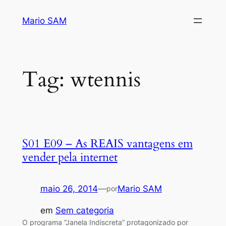
Pular
Mario SAM
para
o
conteúdo
Tag:
wtennis
S01 E09 – As REAIS vantagens em
vender pela internet
maio 26, 2014
—
Mario SAM
por
em
Sem categoria
O programa “Janela Indiscreta” protagonizado por