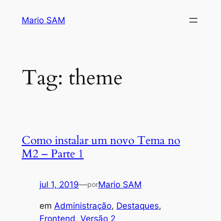
Pular
Mario SAM
para
o
conteúdo
Tag:
theme
Como instalar um novo Tema no
M2 – Parte 1
jul 1, 2019
—
Mario SAM
por
em
Administração
, 
Destaques
, 
Frontend
, 
Versão 2