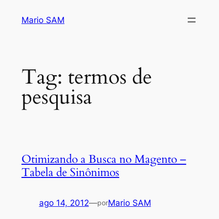
Pular
Mario SAM
para
o
conteúdo
Tag:
termos de
pesquisa
Otimizando a Busca no Magento –
Tabela de Sinônimos
ago 14, 2012
—
Mario SAM
por