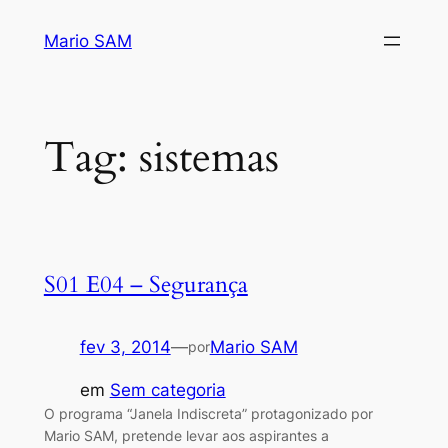
Pular
Mario SAM
para
o
conteúdo
Tag:
sistemas
S01 E04 – Segurança
fev 3, 2014
—
Mario SAM
por
em
Sem categoria
O programa “Janela Indiscreta” protagonizado por
Mario SAM, pretende levar aos aspirantes a