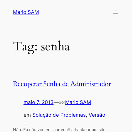
Pular
Mario SAM
para
o
conteúdo
Tag:
senha
Recuperar Senha de Administrador
maio 7, 2013
—
Mario SAM
por
em
Solução de Problemas
, 
Versão
1
Não. Eu não vou ensinar você a hackear um site