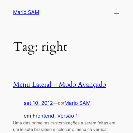
Pular
Mario SAM
para
o
conteúdo
Tag:
right
Menu Lateral – Modo Avançado
set 10, 2012
—
Mario SAM
por
em
Frontend
, 
Versão 1
Uma das primeiras customizações a serem feitas em
um leiaute brasileiro é colocar o menu na vertical.