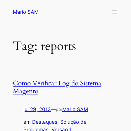
Pular
Mario SAM
para
o
conteúdo
Tag:
reports
Como Verificar Log do Sistema
Magento
jul 29, 2013
—
Mario SAM
por
em
Destaques
, 
Solução de
Problemas
, 
Versão 1