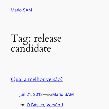
Pular
Mario SAM
para
o
conteúdo
Tag:
release
candidate
Qual a melhor versão?
jun 21, 2013
—
Mario SAM
por
em
O Básico
, 
Versão 1