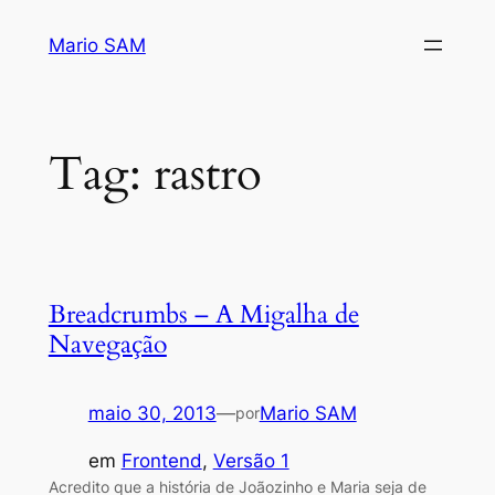
Pular
Mario SAM
para
o
conteúdo
Tag:
rastro
Breadcrumbs – A Migalha de
Navegação
maio 30, 2013
—
Mario SAM
por
em
Frontend
, 
Versão 1
Acredito que a história de Joãozinho e Maria seja de