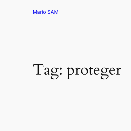
Pular
Mario SAM
para
o
conteúdo
Tag:
proteger