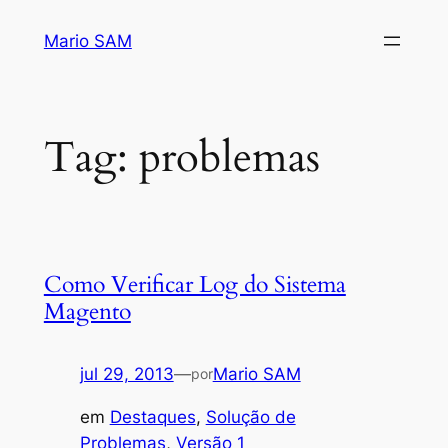
Pular
Mario SAM
para
o
conteúdo
Tag:
problemas
Como Verificar Log do Sistema
Magento
jul 29, 2013
—
Mario SAM
por
em
Destaques
, 
Solução de
Problemas
, 
Versão 1