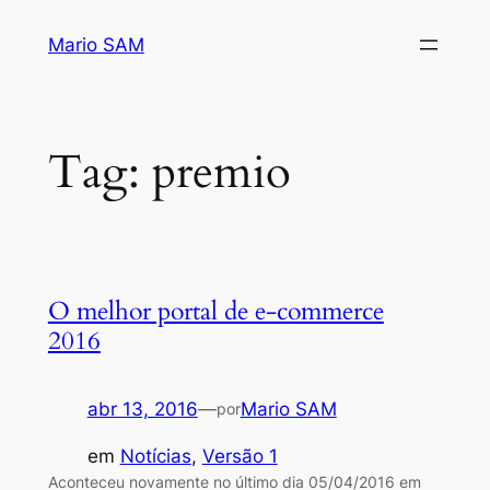
Pular
Mario SAM
para
o
conteúdo
Tag:
premio
O melhor portal de e-commerce
2016
abr 13, 2016
—
Mario SAM
por
em
Notícias
, 
Versão 1
Aconteceu novamente no último dia 05/04/2016 em