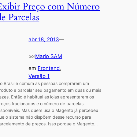
Exibir Preço com Número
de Parcelas
abr 18, 2013
—
Mario SAM
por
em
Frontend
, 
Versão 1
o Brasil é comum as pessoas comprarem um
roduto e parcelar seu pagamento em duas ou mais
ezes. Então é habitual as lojas apresentarem os
reços fracionados e o número de parcelas
isponíveis. Mas quem usa o Magento já percebeu
ue o sistema não dispõem desse recurso para
arcelamento de preços. Isso porque o Magento…