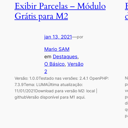
Exibir Parcelas – Módulo
Grátis para M2
jan 13, 2021
—
por
Mario SAM
em
Destaques
, 
O Básico
, 
Versão
2
N
Versão: 1.0.0Testado nas versões: 2.4.1 OpenPHP:
p
7.3.9Tema: LUMAÚltima atualização:
v
11/01/2021Download para versão M2: local |
p
githubVersão disponível para M1 aqui.
d
q
p