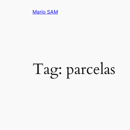
Pular
Mario SAM
para
o
conteúdo
Tag:
parcelas