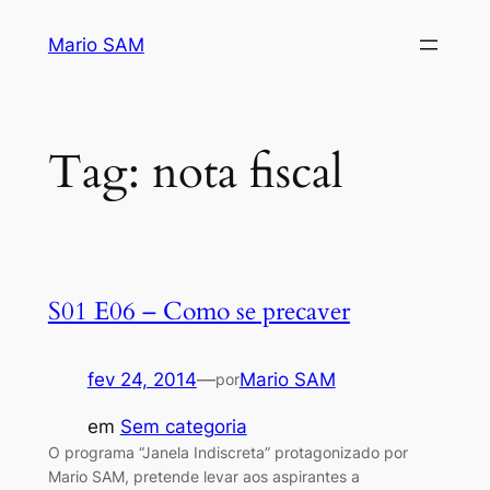
Pular
Mario SAM
para
o
conteúdo
Tag:
nota fiscal
S01 E06 – Como se precaver
fev 24, 2014
—
Mario SAM
por
em
Sem categoria
O programa “Janela Indiscreta” protagonizado por
Mario SAM, pretende levar aos aspirantes a