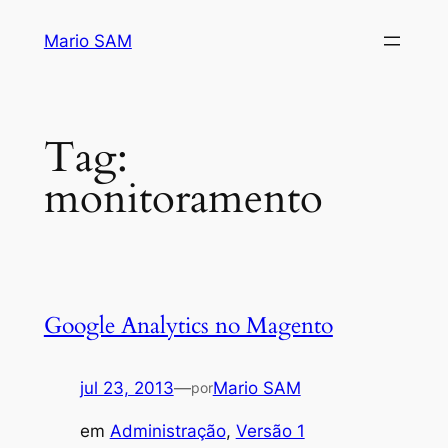
Pular
Mario SAM
para
o
conteúdo
Tag:
monitoramento
Google Analytics no Magento
jul 23, 2013
—
Mario SAM
por
em
Administração
, 
Versão 1