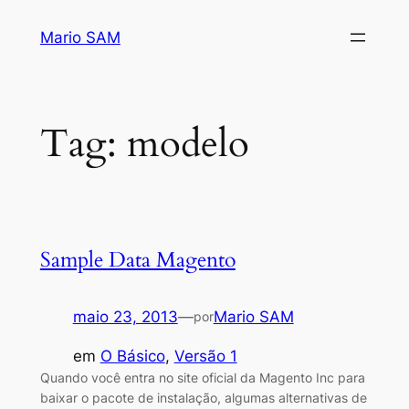
Pular
Mario SAM
para
o
conteúdo
Tag:
modelo
Sample Data Magento
maio 23, 2013
—
Mario SAM
por
em
O Básico
, 
Versão 1
Quando você entra no site oficial da Magento Inc para
baixar o pacote de instalação, algumas alternativas de