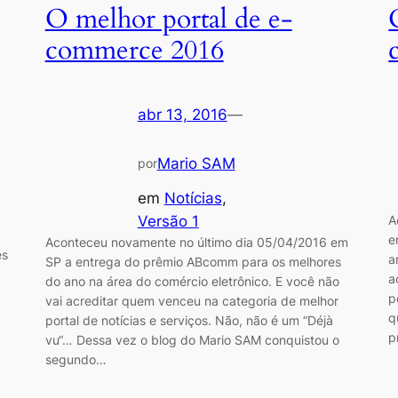
O melhor portal de e-
commerce 2016
abr 13, 2016
—
Mario SAM
por
em
Notícias
, 
Versão 1
A
e
Aconteceu novamente no último dia 05/04/2016 em
es
a
SP a entrega do prêmio ABcomm para os melhores
a
do ano na área do comércio eletrônico. E você não
p
vai acreditar quem venceu na categoria de melhor
q
portal de notícias e serviços. Não, não é um “Déjà
p
vu“… Dessa vez o blog do Mario SAM conquistou o
segundo…