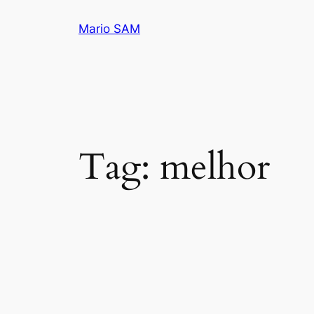
Pular
Mario SAM
para
o
conteúdo
Tag:
melhor