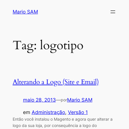
Pular
Mario SAM
para
o
conteúdo
Tag:
logotipo
Alterando a Logo (Site e Email)
maio 28, 2013
—
Mario SAM
por
em
Administração
, 
Versão 1
Então você instalou o Magento e agora quer alterar a
logo da sua loja, por consequência a logo do