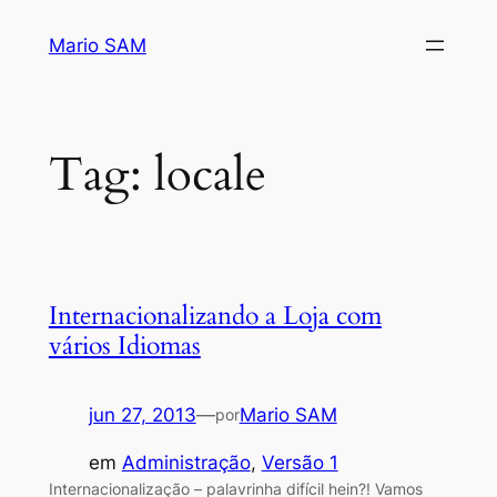
Pular
Mario SAM
para
o
conteúdo
Tag:
locale
Internacionalizando a Loja com
vários Idiomas
jun 27, 2013
—
Mario SAM
por
em
Administração
, 
Versão 1
Internacionalização – palavrinha difícil hein?! Vamos