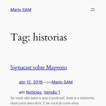
Pular
Mario SAM
para
o
conteúdo
Tag:
historias
Signacast sobre Magento
abr 12, 2016
—
Mario SAM
por
em
Notícias
, 
Versão 1
Se você não sabe o que é podcast, esse é o momento
ideal para descobrir. E se você já curte essa