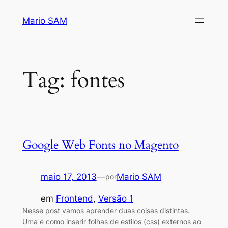
Pular
Mario SAM
para
o
conteúdo
Tag:
fontes
Google Web Fonts no Magento
maio 17, 2013
—
Mario SAM
por
em
Frontend
, 
Versão 1
Nesse post vamos aprender duas coisas distintas.
Uma é como inserir folhas de estilos (css) externos ao