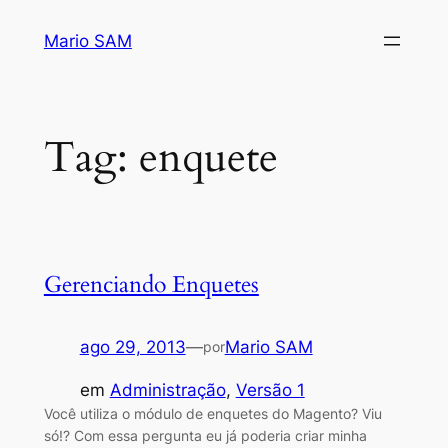
Pular
Mario SAM
para
o
conteúdo
Tag:
enquete
Gerenciando Enquetes
ago 29, 2013
—
Mario SAM
por
em
Administração
, 
Versão 1
Você utiliza o módulo de enquetes do Magento? Viu
só!? Com essa pergunta eu já poderia criar minha