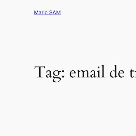
Pular
Mario SAM
para
o
conteúdo
Tag:
email de 