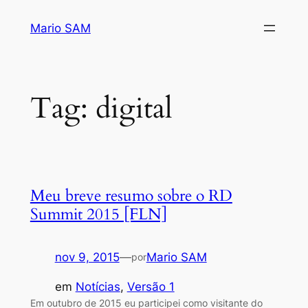
Pular
Mario SAM
para
o
conteúdo
Tag:
digital
Meu breve resumo sobre o RD
Summit 2015 [FLN]
nov 9, 2015
—
Mario SAM
por
em
Notícias
, 
Versão 1
Em outubro de 2015 eu participei como visitante do