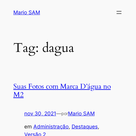
Pular
Mario SAM
para
o
conteúdo
Tag:
dagua
Suas Fotos com Marca D’água no
M2
nov 30, 2021
—
Mario SAM
por
em
Administração
, 
Destaques
, 
Versão 2