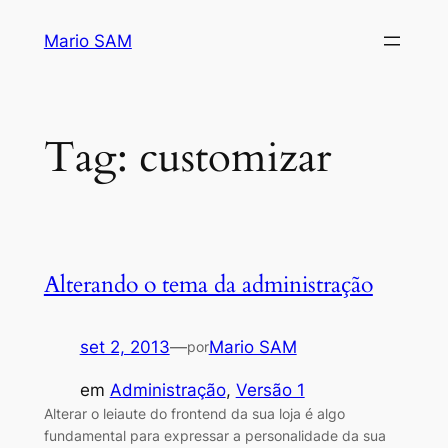
Pular
Mario SAM
para
o
conteúdo
Tag:
customizar
Alterando o tema da administração
set 2, 2013
—
Mario SAM
por
em
Administração
, 
Versão 1
Alterar o leiaute do frontend da sua loja é algo
fundamental para expressar a personalidade da sua